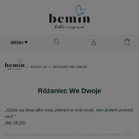
MENU
KOLEKCJE
RÓŻANIEC WE DWOJE
Różaniec We Dwoje
„Gdzie są dwaj albo trzej zebrani w imię moje, tam jestem pośród
nich.”
(Mt 18,20)
Różaniec we dwoje to szczególna forma wspólnej modlitwy, która