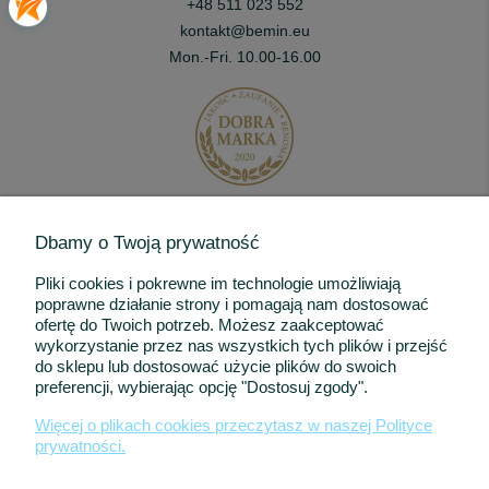
+48 511 023 552
kontakt@bemin.eu
Mon.-Fri. 10.00-16.00
Dbamy o Twoją prywatność
Pliki cookies i pokrewne im technologie umożliwiają
Informacje
poprawne działanie strony i pomagają nam dostosować
ofertę do Twoich potrzeb. Możesz zaakceptować
Dla Klienta
wykorzystanie przez nas wszystkich tych plików i przejść
do sklepu lub dostosować użycie plików do swoich
Newsletter
preferencji, wybierając opcję "Dostosuj zgody".
Bądź na bieżąco z nowymi produktami i promocjami.
Więcej o plikach cookies przeczytasz w naszej Polityce
prywatności.
Zapisz się