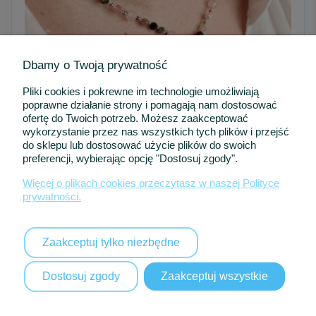
Dbamy o Twoją prywatność
Pliki cookies i pokrewne im technologie umożliwiają
poprawne działanie strony i pomagają nam dostosować
ofertę do Twoich potrzeb. Możesz zaakceptować
wykorzystanie przez nas wszystkich tych plików i przejść
do sklepu lub dostosować użycie plików do swoich
-13%
preferencji, wybierając opcję "Dostosuj zgody".
Naszyjnik „Szept Miłości” – dla kobiety, kolekcja - "Kocha, Lubi,
Szanuje"
Więcej o plikach cookies przeczytasz w naszej Polityce
prywatności.
219,00 zł
249,00 zł
Najniższa cena z 30 dni:
229,00 zł
Zaakceptuj tylko niezbędne
DO KOSZYKA
Dostosuj zgody
Zaakceptuj wszystkie