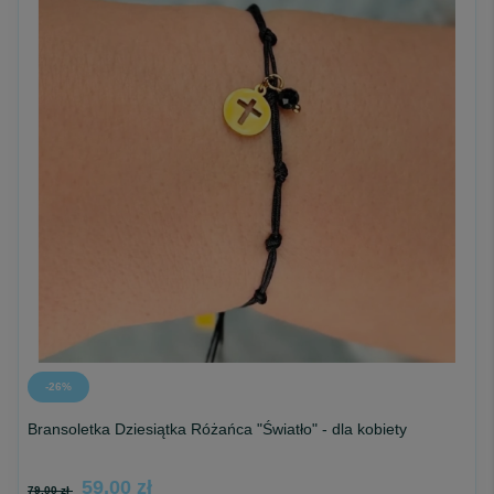
Każdy projekt powstaje ręcznie, na indywidualne zamówienie, z
naturalnych kamieni.
Odcienie mogą się nieznacznie różnić - bo każda droga do
pokoju serca jest inna.
Mała Rzecz. Wielkie Przesłanie.
-26%
Bransoletka Dziesiątka Różańca "Światło" - dla kobiety
59,00 zł
79,00 zł