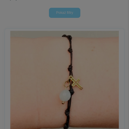
To stan, w którym myśli powoli cichną, a serce odzyskuje oddech.
Pokaż filtry
Są w życiu chwile, gdy najbardziej brakuje właśnie tego -
wewnętrznego uspokojenia, poczucia sensu, łagodności wobec
samego siebie.
Gdy zmęczenie, niepokój lub nadmiar spraw sprawiają, że trudno
odnaleźć ciszę.
Kategoria „Dla poszukujących pokoju serca” powstała z myślą o
takich momentach.
O potrzebie zatrzymania się, wyciszenia i powrotu do tego, co
najważniejsze.
To przestrzeń dla tych, którzy szukają ukojenia nie w ucieczce,
lecz w zawierzeniu.
Bransoletki religijne i różańce dla poszukujących
pokoju serca – znak ciszy i zaufania
W tej kategorii znajdziesz bransoletki oraz różańce na rękę,
tworzone jako symbol spokoju, harmonii i duchowego wyciszenia.
To biżuteria chrześcijańska, która nie narzuca się formą - jest
delikatna, obecna, prawdziwa.