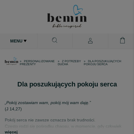
MENU
PERSONALIZOWANE
Z POTRZEBY
DLA POSZUKUJĄCYCH
PREZENTY
DUCHA
POKOJU SERCA
Dla poszukujących pokoju serca
„Pokój zostawiam wam, pokój mój wam daję.”
(J 14,27)
Pokój serca nie zawsze oznacza brak trudności.
Często rodzi się pośrodku chaosu, w momencie, gdy człowiek
więcej
przestaje walczyć sam i pozwala, by ktoś poprowadził go dalej.