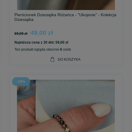
Pierścionek Dziesiątka Różańca - "Ukojenie" - Kolekcja
Dziesiątka
49,00 zł
69,00 zł
Najniższa cena z 30 dni:
59,00 zł
Ten produkt ogląda obecnie
6
osób
DO KOSZYKA
-29%