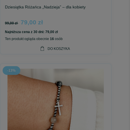
Dziesiątka Różańca „Nadzieja” – dla kobiety
79,00 zł
99,00 zł
Najniższa cena z 30 dni:
79,00 zł
Ten produkt ogląda obecnie
16
osób
DO KOSZYKA
-13%
„trwamy” jest darem.