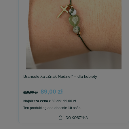
Bransoletka „Znak Nadziei” – dla kobiety
5.0
89,00 zł
119,00 zł
Najniższa cena z 30 dni:
99,00 zł
Ten produkt ogląda obecnie
10
osób
DO KOSZYKA