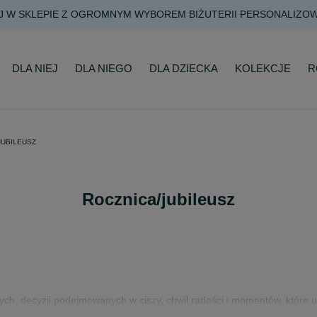
DARMOWA DOSTAWA JUŻ OD 200 ZŁ NA KAŻDE ZAMÓWIENIE
DLA NIEJ
DLA NIEGO
DLA DZIECKA
KOLEKCJE
R
JUBILEUSZ
Rocznica/jubileusz
szych, decyzji podejmowanych w ciszy, chwil radości i momentów, które u