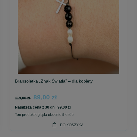
Bransoletka „Znak Światła” – dla kobiety
89,00 zł
119,00 zł
Najniższa cena z 30 dni:
99,00 zł
Ten produkt ogląda obecnie
5
osób
DO KOSZYKA