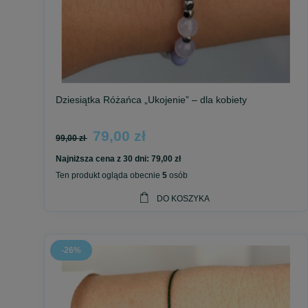
Mała Rzecz. Wielkie Przesłanie.
Dziesiątka Różańca „Ukojenie” – dla kobiety
79,00 zł
99,00 zł
Najniższa cena z 30 dni:
79,00 zł
Ten produkt ogląda obecnie
5
osób
DO KOSZYKA
-26%