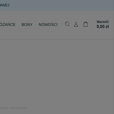
Wartość
ÓŻAŃCE
BONY
NOWOŚCI
0,00 zł
czyły wytrwałości.