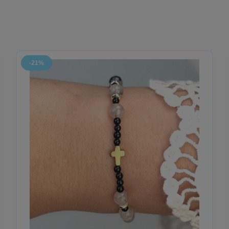
tóra trwa
.
hwilach - o świętowaniu wierności, obecności i miłości, która dojrzewa 
-21%
usz – znak trwania i wdzięczności
, stworzone jako symbol drogi, która nie była chwilą — lecz wyborem 
 duchowej symbolice - z myślą o trwałości, prostocie i znaczeniu.
 o tym, co przetrwało próbę czasu.
ens