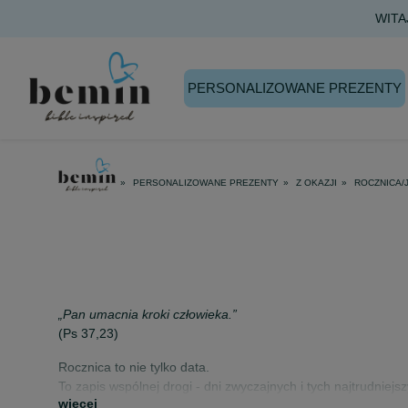
PERSONALIZOWANE PREZENTY
PERSONALIZOWANE PREZENTY
Z OKAZJI
ROCZNICA/
„Pan umacnia kroki człowieka.”
(Ps 37,23)
Rocznica to nie tylko data.
To zapis wspólnej drogi - dni zwyczajnych i tych najtrudniej
więcej