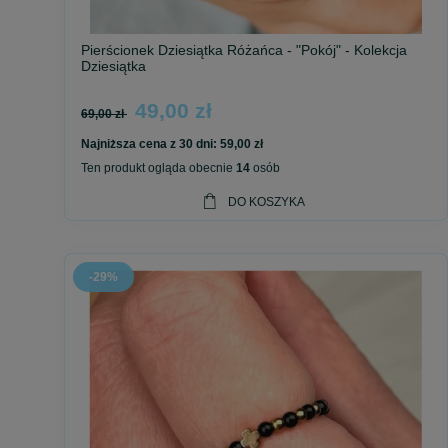
Pierścionek Dziesiątka Różańca - "Pokój" - Kolekcja
Dziesiątka
49,00 zł
69,00 zł
Najniższa cena z 30 dni:
59,00 zł
Ten produkt ogląda obecnie
14
osób
DO KOSZYKA
-29%