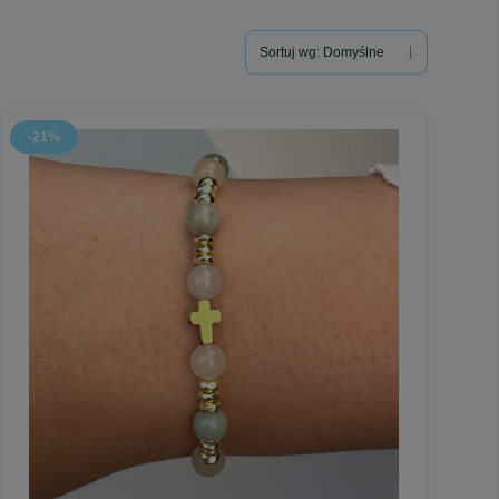
Sortuj wg:
Domyślne
z czasem.
-21%
ponawianym każdego dnia.