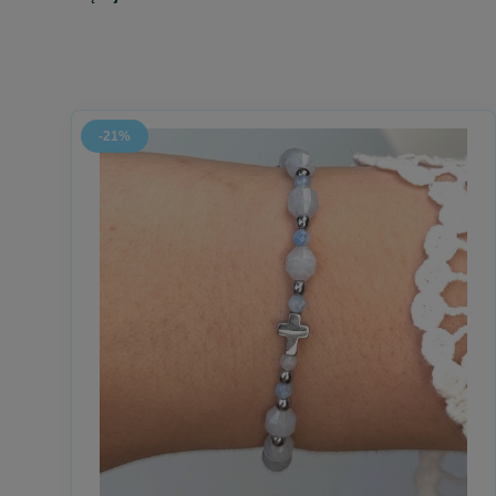
Jubileusz to czas zatrzymania.
Spojrzenia wstecz z wdzięcznością i w przyszłość z nadzieją.
To moment, w którym warto powiedzieć:
dziękuję za drogę, k
Kategoria „Rocznica / Jubileusz” powstała z myślą o takich c
O gestach, które nie muszą być głośne, by były prawdziwe.
-21%
Bransoletki religijne i różańce na rocznicę i jubile
W tej kategorii znajdziesz bransoletki oraz różańce na rękę
To biżuteria chrześcijańska, która sprawdzi się jako:
prezent na rocznicę ślubu,
jubileusz małżeństwa,
rocznicę ważnego wydarzenia,
jubileusz życia, powołania lub pracy,
znak wdzięczności za wspólną drogę.
Każdy projekt tworzony jest ręcznie, z naturalnych kamieni o
To znak, który można nosić blisko siebie jako przypomnienie
Prezent na rocznicę lub jubileusz – gdy liczy się s