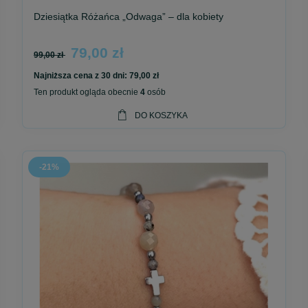
Dziesiątka Różańca „Odwaga” – dla kobiety
 prezentu:
79,00 zł
99,00 zł
Najniższa cena z 30 dni:
79,00 zł
Ten produkt ogląda obecnie
4
osób
DO KOSZYKA
zaczyna się w sercu.
uszu – duchowy znak, nie talizman
-21%
 upływu lat.
y, który przypomina, że każda droga przeżyta razem ma sens, a każde 
dopiero nadejdzie.
, z naturalnych kamieni.
chodzący jubileusz / rocznice, jest zupełnie inny.