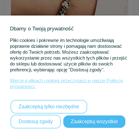
Dbamy o Twoją prywatność
Pliki cookies i pokrewne im technologie umożliwiają
poprawne działanie strony i pomagają nam dostosować
ofertę do Twoich potrzeb. Możesz zaakceptować
-13%
wykorzystanie przez nas wszystkich tych plików i przejść
do sklepu lub dostosować użycie plików do swoich
Dziesiątka Różańca „Znak Spokoju” – dla kobiety
preferencji, wybierając opcję "Dostosuj zgody".
Więcej o plikach cookies przeczytasz w naszej Polityce
139,00 zł
prywatności.
159,00 zł
Najniższa cena z 30 dni:
149,00 zł
DO KOSZYKA
Zaakceptuj tylko niezbędne
Dostosuj zgody
Zaakceptuj wszystkie