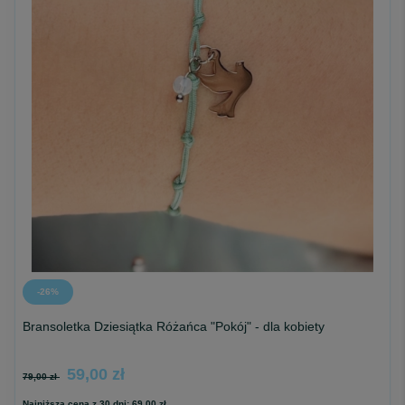
-26%
Bransoletka Dziesiątka Różańca "Pokój" - dla kobiety
59,00 zł
79,00 zł
Najniższa cena z 30 dni:
69,00 zł