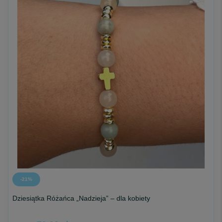
Mała Rzecz. Wielkie Przesłanie.
Sprawdź również -
Kolekcja Dziesiątka
i
Różaniec We Dwoje
.
-21%
Dziesiątka Różańca „Nadzieja” – dla kobiety