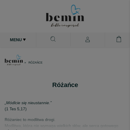
MENU
RÓŻAŃCE
Różańce
„Módlcie się nieustannie.”
(1 Tes 5,17)
Różaniec to modlitwa drogi.
Modlitwa, która nie wymaga wielkich słów, ale serca gotowego