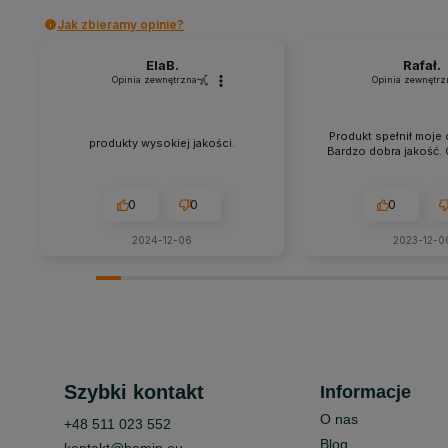
Jak zbieramy opinie?
ElaB.
Rafał.
Opinia zewnętrzna
Opinia zewnętrz
Produkt spełnił moje 
produkty wysokiej jakości.
Bardzo dobra jakość. 
0
0
0
2024-12-06
2023-12-0
Szybki kontakt
Informacje
O nas
+48 511 023 552
Blog
kontakt@bemin.eu