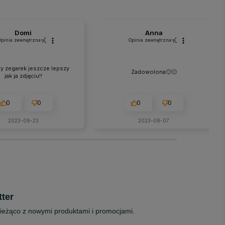
Domi
Anna
Opinia zewnętrzna
Opinia zewnętrzna
 zegarek jeszcze lepszy
Zadowolona🙂🙂
jak ja zdjęciu!!
0
0
0
0
2023-09-23
2023-08-07
ter
ieżąco z nowymi produktami i promocjami.