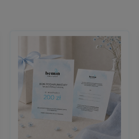
zy naszyjnik będzie tym jednym, wyjątkowym znakiem. Czasem najpiękni
e obdarowana osoba.
r na zakupy
ziei, miłości, modlitwie lub ważnym momencie życia.
 wartość na dowolne produkty dostępne w sklepie. Obdarowana osoba m
z duchowym przesłaniem.
ć wyboru,