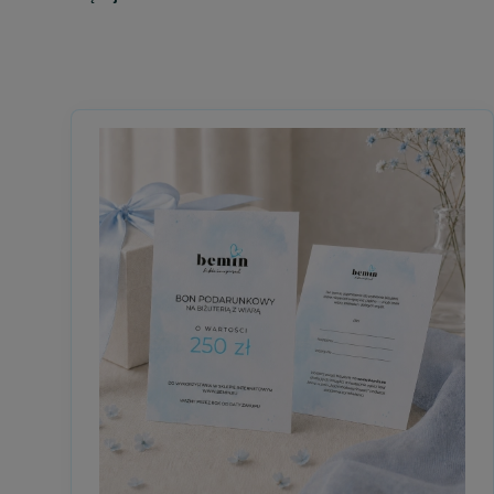
Nie zawsze wiemy, która bransoletka, dziesiątka różańca c
własnym czasie i zgodnie z tym, czego naprawdę potrzebuj
Bon Podarunkowy Bemin to coś więcej niż vouche
To zaproszenie do odnalezienia własnego przesłania.
Do wyboru biżuterii, która będzie przypominać o wierze, nad
Bon podarunkowy – prezent, który daje wybór
Bon podarunkowy do sklepu Bemin pozwala wykorzystać jego
różańca, naszyjnik, pierścionek różaniec lub inny produkt 
To idealne rozwiązanie, gdy:
nie znasz rozmiaru biżuterii,
nie jesteś pewien, który model wybrać,
chcesz podarować coś wyjątkowego, pozostawiając radoś
szukasz prezentu na ostatnią chwilę.
Bon podarunkowy na każdą okazję