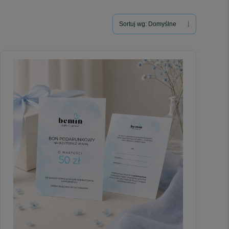
ejszym prezentem jest możliwość wyboru - spokojnie, we
Sortuj wg:
Domyślne
oże samodzielnie wybrać bransoletkę religijną, dziesiątkę