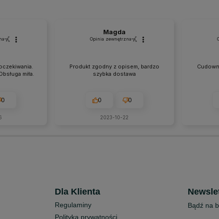
Magda
na
Opinia zewnętrzna
oczekiwania.
Produkt zgodny z opisem, bardzo
Cudowny
Obsługa miła.
szybka dostawa
0
0
0
6
2023-10-22
Dla Klienta
Newslet
Regulaminy
Bądź na b
Polityka prywatności