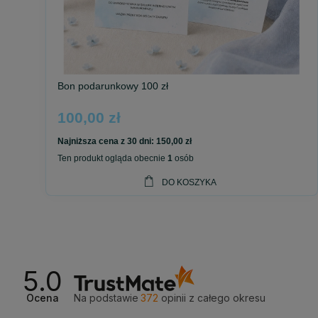
Bon zachowuje ważność przez 12 miesięcy od daty zakupu.
Więcej niż prezent
To nie jest zwykły voucher.
Bon podarunkowy 100 zł
To możliwość wyboru małego znaku wiary, który może towar
100,00 zł
Mała Rzecz. Wielkie Przesłanie.
Najniższa cena z 30 dni:
150,00 zł
Ten produkt ogląda obecnie
1
osób
DO KOSZYKA
5.0
Ocena
Na podstawie
372
opinii
z całego okresu