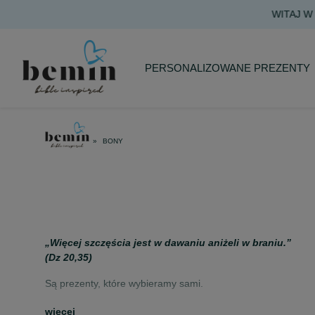
PERSONALIZOWANE PREZENTY
BONY
„Więcej szczęścia jest w dawaniu aniżeli w braniu.”
(Dz 20,35)
Są prezenty, które wybieramy sami.
I są takie, które pozwalają wybrać sercu.
więcej