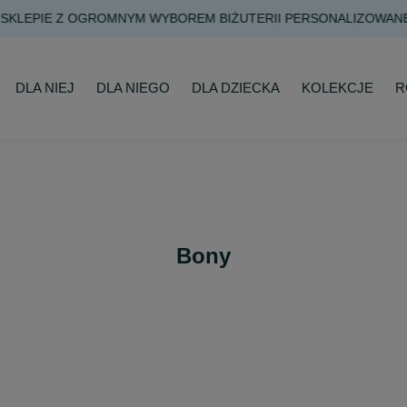
DARMOWA DOSTAWA JUŻ OD 200 ZŁ NA KAŻDE ZAMÓWIENIE
DLA NIEJ
DLA NIEGO
DLA DZIECKA
KOLEKCJE
R
Bony