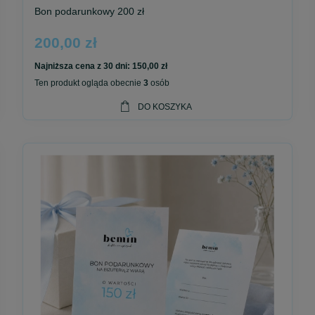
Bon podarunkowy 200 zł
200,00 zł
Najniższa cena z 30 dni:
150,00 zł
Ten produkt ogląda obecnie
3
osób
DO KOSZYKA
ej na adres e-mail podany podczas składania zamówienia.
tać podczas zakupów w sklepie internetowym Bemin.