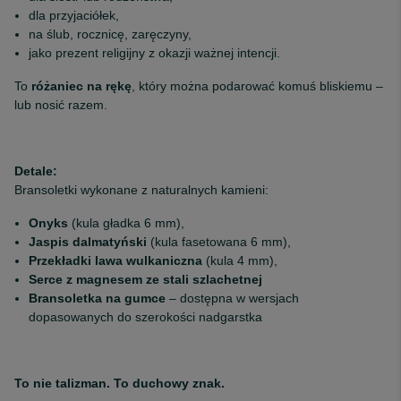
dla przyjaciółek,
na ślub, rocznicę, zaręczyny,
jako prezent religijny z okazji ważnej intencji.
To
różaniec na rękę
, który można podarować komuś bliskiemu –
lub nosić razem.
Detale:
Bransoletki wykonane z naturalnych kamieni:
Onyks
(kula gładka 6 mm),
Jaspis dalmatyński
(kula fasetowana 6 mm),
Przekładki lawa wulkaniczna
(kula 4 mm),
Serce z magnesem ze
stali szlachetnej
Bransoletka na gumce
– dostępna w wersjach
dopasowanych do szerokości nadgarstka
To nie talizman. To duchowy znak.