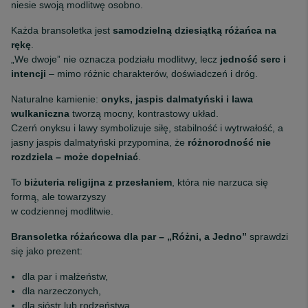
niesie swoją modlitwę osobno.
Każda bransoletka jest
samodzielną dziesiątką różańca na
rękę
.
„We dwoje” nie oznacza podziału modlitwy, lecz
jedność serc i
intencji
– mimo różnic charakterów, doświadczeń i dróg.
Naturalne kamienie:
onyks, jaspis dalmatyński i lawa
wulkaniczna
tworzą mocny, kontrastowy układ.
Czerń onyksu i lawy symbolizuje siłę, stabilność i wytrwałość, a
jasny jaspis dalmatyński przypomina, że
różnorodność nie
rozdziela – może dopełniać
.
To
biżuteria religijna z przesłaniem
, która nie narzuca się
formą, ale towarzyszy
w codziennej modlitwie.
Bransoletka różańcowa dla par – „Różni, a Jedno”
sprawdzi
się jako prezent:
dla par i małżeństw,
dla narzeczonych,
dla sióstr lub rodzeństwa,