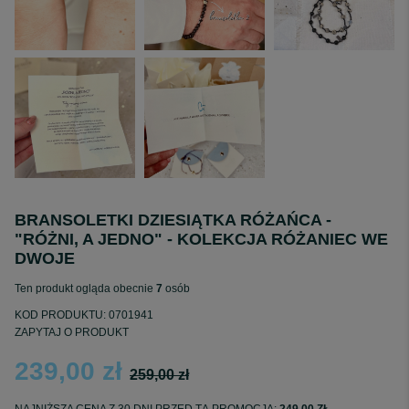
BRANSOLETKI DZIESIĄTKA RÓŻAŃCA -
"RÓŻNI, A JEDNO" - KOLEKCJA RÓŻANIEC WE
DWOJE
Ten produkt ogląda obecnie
7
osób
KOD PRODUKTU:
0701941
ZAPYTAJ O PRODUKT
239,00 zł
259,00 zł
NAJNIŻSZA CENA Z 30 DNI PRZED TĄ PROMOCJĄ:
249,00 ZŁ