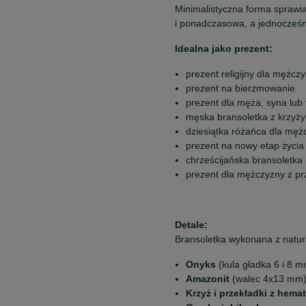
Minimalistyczna forma sprawia
i ponadczasowa, a jednocześn
Idealna jako prezent:
prezent religijny dla mężcz
prezent na bierzmowanie
prezent dla męża, syna lub 
męska bransoletka z krzyż
dziesiątka różańca dla męż
prezent na nowy etap życia
chrześcijańska bransoletk
prezent dla mężczyzny z p
Detale:
Bransoletka wykonana z natur
Onyks
(kula gładka 6 i 8 
Amazonit
(walec 4x13 mm
Krzyż i przekładki z hema