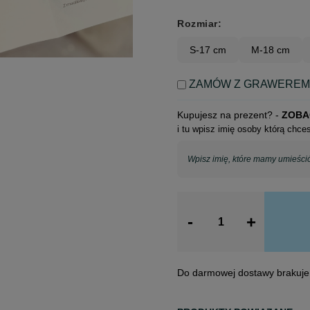
Rozmiar:
S-17 cm
M-18 cm
ZAMÓW Z GRAWERE
Kupujesz na prezent? -
ZOBA
i tu wpisz imię osoby którą chc
-
+
Do darmowej dostawy brakuje