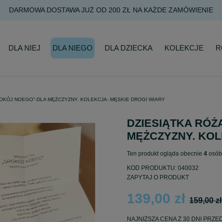
DARMOWA DOSTAWA JUŻ OD 200 ZŁ NA KAŻDE ZAMÓWIENIE
DLA NIEJ
DLA NIEGO
DLA DZIECKA
KOLEKCJE
R
POKÓJ NOEGO"-DLA MĘŻCZYZNY. KOLEKCJA- MĘSKIE DROGI WIARY
DZIESIĄTKA RÓŻ
MĘŻCZYZNY. KOL
Ten produkt ogląda obecnie
4
osób
KOD PRODUKTU:
040032
ZAPYTAJ O PRODUKT
139,00 zł
159,00 zł
NAJNIŻSZA CENA Z 30 DNI PRZ