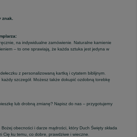
y znak.
mplarza:
ręcznie, na indywidualne zamówienie. Naturalne kamienie
ieniem – to one sprawiają, że każda sztuka jest jedyna w
ełeczku z personalizowaną kartką i cytatem biblijnym.
 każdy szczegół. Możesz także dokupić ozdobną torebkę
wieszkę lub drobną zmianę? Napisz do nas – przygotujemy
Bożej obecności i darze mądrości, który Duch Święty składa
i Cię ku temu, co dobre, prawdziwe i wieczne.