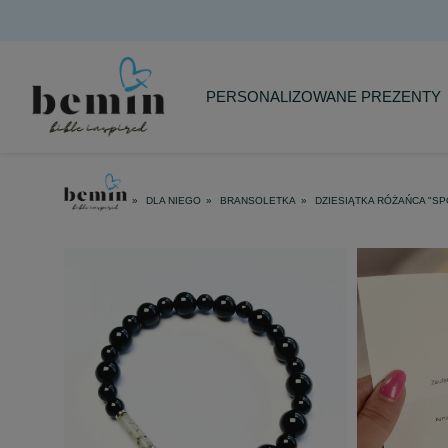
PERSONALIZOWANE PREZENTY
DLA NIEGO
BRANSOLETKA
DZIESIĄTKA RÓŻAŃCA "S