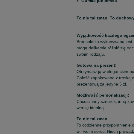
Gumka jubilerska
To nie talizman. To duchow
Wyjątkowość każdego egze
Bransoletka wykonywana jest 
mogą delikatnie różnić się odc
swoim rodzaju.
Gotowa na prezent:
Otrzymasz ją w eleganckim pud
Całość zapakowana z troską o
prezentową za jedyne 5 zł.
Możliwość personalizacji:
Chcesz inny sznurek, inną za
wersję idealną.
To nie talizman.
To codzienne przypomnienie o 
w Twoim sercu. Niech prowadz