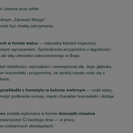
eć zawsze przy sobie.
jednym „Zdrowaś Maryjo”.
może być chwilą zatrzymania,
nit w formie walca
— naturalny kamień kojarzony
howym wyciszeniem. Symbolicznie przypomina o łagodności
ą, ale siłą człowieka zakorzenionego w Bogu.
ń stabilności, wytrwałości i wewnętrznej siły. Jego głęboka
r bransoletki i przypomina, że spokój często rodzi się z
fania.
 przekładki z hematytu w kolorze srebrnym
— znak wiary,
atyt podkreśla surowy, męski charakter bransoletki i dodaje
iec
została wykonana w formie
dziesiątki różańca
towarzyszyć Ci każdego dnia — w pracy,
i w codziennych obowiązkach.