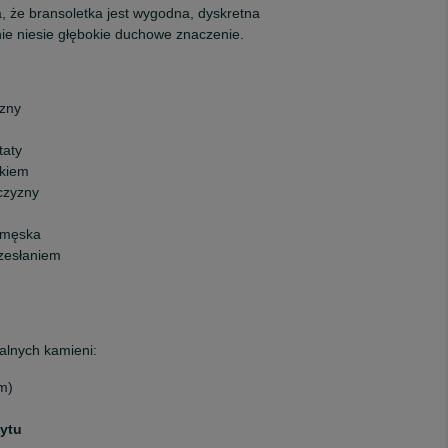
, że bransoletka jest wygodna, dyskretna
ie niesie głębokie duchowe znaczenie.
yzny
taty
ykiem
czyzny
a męska
rzesłaniem
alnych kamieni:
mm)
)
tytu