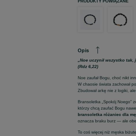
PRODUKTY POWIĄZANE
Opis
„Noe uczynił wszystko tak, 
(Rdz 6,22)
Noe zaufał Bogu, choć nikt inny
W chaosie świata zachował po
Zbudował arkę nie z logiki, ale
Bransoletka „Spokój Noego” z
którzy chcą zaufać Bogu nawe
bransoletka różaniec dla m
oznacza braku burz — ale obe
To coś więcej niż męska biżuter