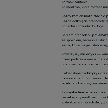
To znak zaufania.
To modlitwa, którą możesz mi
Każdy kamień może stać się 
Każde dotknięcie bransoletki 
oddechu i powrotu do Boga.
Sercem bransoletki jest
amazo
ze spokojem, harmonią i duc
serca, która nie jest słabości
Towarzyszy mu
onyks
— kamie
czerń podkreśla męski charakte
opanowania, cierpliwości i zau
Całość dopełnia
krzyżyk oraz
równowagi i ugruntowania. Hem
jej eleganckiego wykończenia.
Ta
męska bransoletka różan
na rękę
, aby modlitwa mogła 
w drodze, w chwilach decyzji 