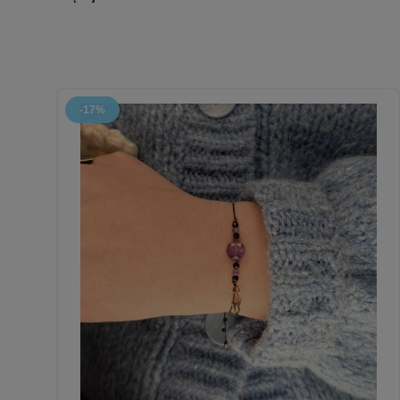
Kategoria „Dla prawników i sędziów” powstała z myślą o oso
O tych, którzy każdego dnia stają przed trudnymi wyborami,
To miejsce, w którym prezent dla prawnika lub sędziego staj
Znakiem pamięci o tym, że sprawiedliwość potrzebuje nie tylk
-17%
Znajdziesz tu bransoletki dla prawników i sędziów oraz róż
Bransoletki i różańce dla prawników i sędziów – bi
W tej kategorii dostępna jest biżuteria religijna dla prawnik
To projekty zaprojektowane z myślą o codziennym noszeniu -
Subtelne i wyważone w formie, niosą znaczenie bez nadmiar
Towarzyszą w chwilach decyzji, odpowiedzialności i refleksji.
Każda bransoletka i każdy różaniec to cichy znak modlitwy 
Prezent dla prawnika i sędziego – znak szacunku i
Kategoria „Dla prawników i sędziów” sprawdzi się jako preze