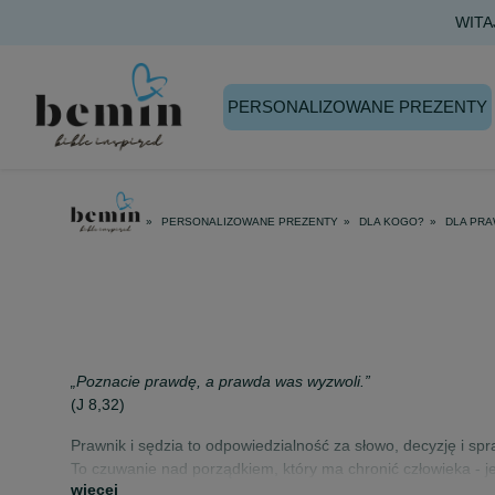
PERSONALIZOWANE PREZENTY
PERSONALIZOWANE PREZENTY
DLA KOGO?
DLA PRA
„Poznacie prawdę, a prawda was wyzwoli.”
(J 8,32)
Prawnik i sędzia to odpowiedzialność za słowo, decyzję i spr
To czuwanie nad porządkiem, który ma chronić człowieka - j
więcej
To umiejętność rozróżniania, ważenia racji i podejmowania de