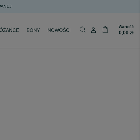
 DOSTAWA JUŻ OD 200 ZŁ NA KAŻDE ZAMÓWIENIE
Wartość
ÓŻAŃCE
BONY
NOWOŚCI
0,00 zł