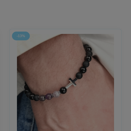
bach, które swoją pracę wykonują w duchu uczciwości, rzetelności i po
 wymagającymi rozwagi, wewnętrznego ładu i odwagi cywilnej.
e się znakiem szacunku, modlitwy i wsparcia dla drogi zawodowej i mora
o wiedzy, ale i sumienia.
-13%
ańce na rękę, stworzone jako dyskretny symbol prawdy, mądrości i duc
żuteria chrześcijańska z przesłaniem
ów i sędziów, tworzona ręcznie z naturalnych kamieni o głębokiej symboli
 w pracy, w drodze do sądu, w chwilach skupienia i modlitwy.
u słów.
o mądrość, sprawiedliwość i wewnętrzny pokój.
 zaufania
nt: