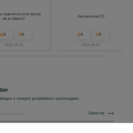
 zegarek jeszcze lepszy
Zadowolona🙂🙂
jak ja zdjęciu!!
0
0
0
0
2023-09-23
2023-08-07
ter
ieżąco z nowymi produktami i promocjami.
Zapisz się
rzymywać newsletter dotyczący nowości i promocji w sklepie na