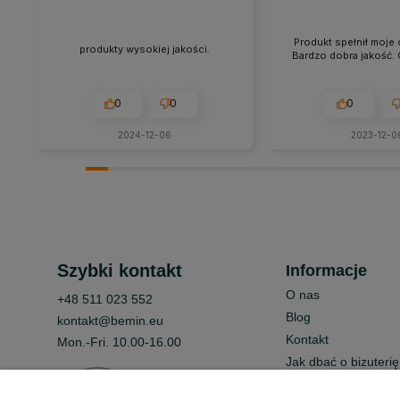
Produkt spełnił moje 
produkty wysokiej jakości.
Bardzo dobra jakość. 
0
0
0
2024-12-06
2023-12-0
Szybki kontakt
Informacje
O nas
+48 511 023 552
Blog
kontakt@bemin.eu
Kontakt
Mon.-Fri. 10.00-16.00
Jak dbać o bizuterię
GSPR bezpieczeńs