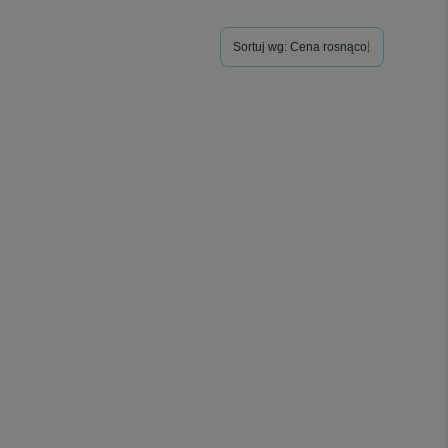
szukiwania prawdy.
Sortuj wg:
Cena rosnąco
lnej.
howej równowagi.
ce.