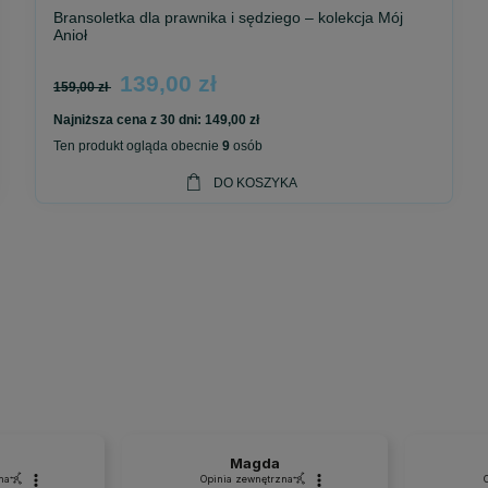
Bransoletka dla prawnika i sędziego – kolekcja Mój
Anioł
139,00 zł
159,00 zł
Najniższa cena z 30 dni:
149,00 zł
ją znaczenie. Nie jesteś w nich sam
.
Ten produkt ogląda obecnie
9
osób
 nie talizman
DO KOSZYKA
że charakteru.
jny, wyważony i pełen sensu.
y można nosić przy sobie każdego dnia.
, z naturalnych kamieni.
każda droga zawodowa są inne.
Magda
na
Opinia zewnętrzna