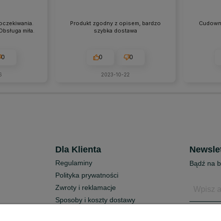
oczekiwania.
Produkt zgodny z opisem, bardzo
Cudowny
Obsługa miła.
szybka dostawa
0
0
0
6
2023-10-22
Dla Klienta
Newslet
Regulaminy
Bądź na b
Polityka prywatności
Zwroty i reklamacje
Sposoby i koszty dostawy
two
Formy płatności
Chcę ot